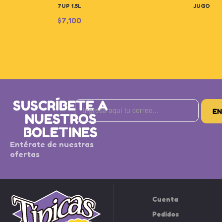
7UP 1.5L
JUGO HI
$
7,100
SUSCRÍBETE A
NUESTROS
BOLETINES
Entérate de nuestras
ofertas
Cuenta
Pedidos