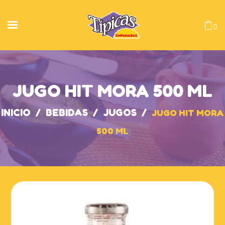
0
JUGO HIT MORA 500 ML
INICIO
/
BEBIDAS
/
JUGOS
/
JUGO HIT MORA
500 ML