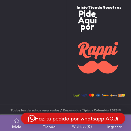
Inicio
Tienda
Nosotros
Pide
Aquí
por
Todos los derechos reservados / Empanadas Típicas Colombia 2025 ®
Haz tu pedido por whatsapp AQUí
Wishlist
(
0
)
Inicio
Tienda
Ingresar