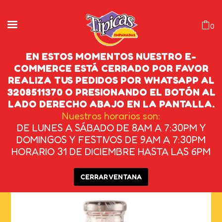
0
EN ESTOS MOMENTOS NUESTRO E-
COMMERCE ESTÁ CERRADO POR FAVOR
REALIZA TUS PEDIDOS POR WHATSAPP AL
JUGO HIT MORA 500 ML
3208511370 O PRESIONANDO EL BOTÓN AL
LADO DERECHO ABAJO EN LA PANTALLA.
INICIO
/
BEBIDAS
/
JUGOS
/
JUGO HIT MORA
Nuestros horarios son:
DE LUNES A SÁBADO DE 8AM A 7:30PM Y
500 ML
DOMINGOS Y FESTIVOS DE 9AM A 7:30PM
HORARIO 31 DE DICIEMBRE HASTA LAS 6PM
CERRAR VENTANA