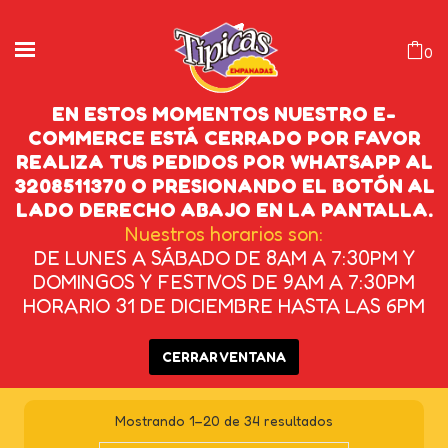
0
EN ESTOS MOMENTOS NUESTRO E-
COMMERCE ESTÁ CERRADO POR FAVOR
REALIZA TUS PEDIDOS POR WHATSAPP AL
EMPANADAS DE PLÁTANO
3208511370 O PRESIONANDO EL BOTÓN AL
VERDE
LADO DERECHO ABAJO EN LA PANTALLA.
Nuestros horarios son:
DE LUNES A SÁBADO DE 8AM A 7:30PM Y
INICIO
/
PRODUCTOS ETIQUETADOS
DOMINGOS Y FESTIVOS DE 9AM A 7:30PM
“EMPANADAS DE PLÁTANO VERDE”
HORARIO 31 DE DICIEMBRE HASTA LAS 6PM
CERRAR VENTANA
Mostrando 1–20 de 34 resultados