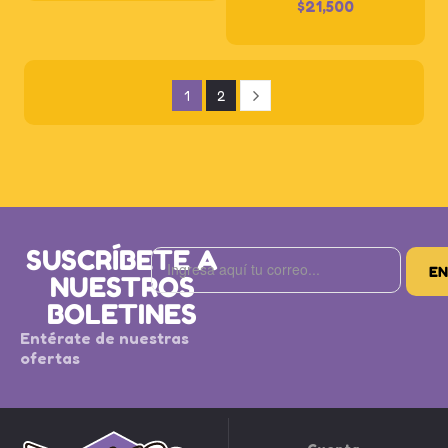
$
21,500
1
2
SUSCRÍBETE A
NUESTROS
BOLETINES
Entérate de nuestras
ofertas