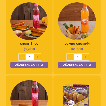
CHORITÍPICO
COMBO CHORIPÍN
$
5,600
$
8,500
AÑADIR AL CARRITO
AÑADIR AL CARRITO