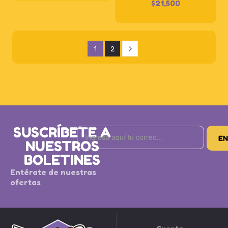
$
21,500
1
2
SUSCRÍBETE A
NUESTROS
BOLETINES
Entérate de nuestras
ofertas