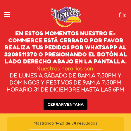
0
EN ESTOS MOMENTOS NUESTRO E-
COMMERCE ESTÁ CERRADO POR FAVOR
REALIZA TUS PEDIDOS POR WHATSAPP AL
COMO HACER
3208511370 O PRESIONANDO EL BOTÓN AL
EMPANADAS DE CARNE
LADO DERECHO ABAJO EN LA PANTALLA.
Nuestros horarios son:
DE LUNES A SÁBADO DE 8AM A 7:30PM Y
INICIO
/
PRODUCTOS ETIQUETADOS “COMO
DOMINGOS Y FESTIVOS DE 9AM A 7:30PM
HACER EMPANADAS DE CARNE”
HORARIO 31 DE DICIEMBRE HASTA LAS 6PM
CERRAR VENTANA
Mostrando 1–20 de 34 resultados