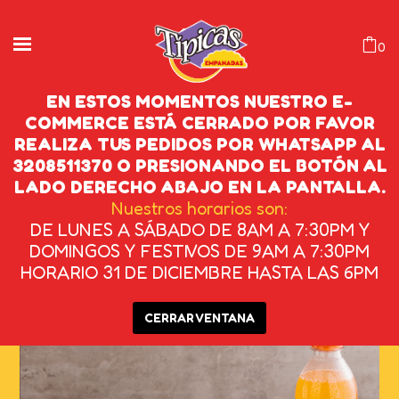
0
EN ESTOS MOMENTOS NUESTRO E-
COMMERCE ESTÁ CERRADO POR FAVOR
REALIZA TUS PEDIDOS POR WHATSAPP AL
TÍPICA MEXICANA
3208511370 O PRESIONANDO EL BOTÓN AL
LADO DERECHO ABAJO EN LA PANTALLA.
INICIO
/
DE MAÍZ
/
TÍPICA MEXICANA
Nuestros horarios son:
DE LUNES A SÁBADO DE 8AM A 7:30PM Y
DOMINGOS Y FESTIVOS DE 9AM A 7:30PM
HORARIO 31 DE DICIEMBRE HASTA LAS 6PM
CERRAR VENTANA