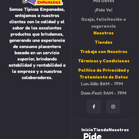
Mis Datos
Somos Típicas Empanadas,
¡Pide Ya!
antojamos a nuestros
Queja, felicitación o
clientes con la calidad y el
sugerencia
sabor de los excelentes
Nosotros
productos que brindamos,
generando una experiencia
Tiendas
de consumo placentera
Trabaja con Nosotros
basada en un servicio
superior, brindando
Términos y Condiciones
estabilidad y rentabilidad a
Política de Privacidad y
la empresa y a nuestros
Tratamiento de Datos
colaboradores.
Lun-Sáb: 8AM - 7PM
Dom-Fest: 9AM - 7PM
Inicio
Tienda
Nosotros
Pide