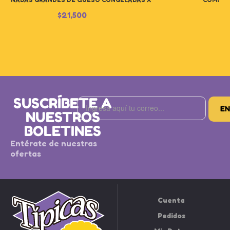
5U
$
21,500
$
SUSCRÍBETE A
NUESTROS
BOLETINES
Entérate de nuestras
ofertas
Cuenta
Pedidos