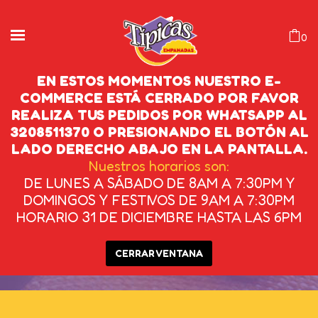
0
EN ESTOS MOMENTOS NUESTRO E-
COMMERCE ESTÁ CERRADO POR FAVOR
REALIZA TUS PEDIDOS POR WHATSAPP AL
EMPANADAS MEDIANAS
3208511370 O PRESIONANDO EL BOTÓN AL
DE CARNE CONGELADAS
LADO DERECHO ABAJO EN LA PANTALLA.
Nuestros horarios son:
X 10U
DE LUNES A SÁBADO DE 8AM A 7:30PM Y
DOMINGOS Y FESTIVOS DE 9AM A 7:30PM
INICIO
/
CONGELADAS
/
EMPANADAS
HORARIO 31 DE DICIEMBRE HASTA LAS 6PM
MEDIANAS DE CARNE CONGELADAS X 10U
CERRAR VENTANA