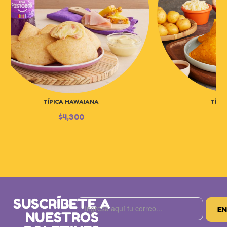
TÍPICA HAWAIANA
TÍPI
$
4,300
$
SUSCRÍBETE A
NUESTROS