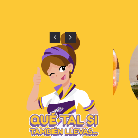
CHORIPIN
$
4,300