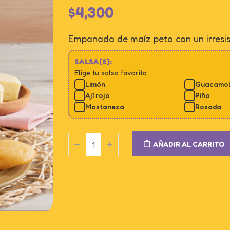
$
4,300
Empanada de maíz peto con un irresis
SALSA(S):
Elige tu salsa favorita
Limón
Guacamo
Ají rojo
Piña
Mostaneza
Rosada
AÑADIR AL CARRITO