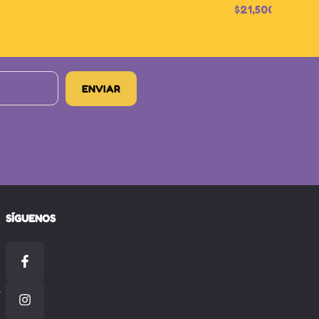
$
21,500
SÍGUENOS
-