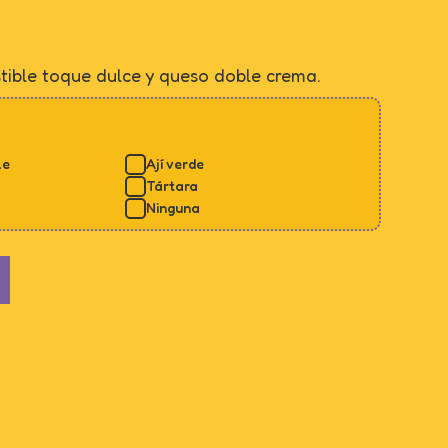
tible toque dulce y queso doble crema.
le
Ají verde
Tártara
Ninguna