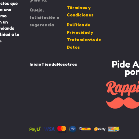
uctos que
Términos y
o una
Queja,
Condiciones
umo
felicitación o
n un
sugerencia
Política de
indando
Privacidad y
lidad a la
Tratamiento de
s
Datos
Pide A
Inicio
Tienda
Nosotros
po