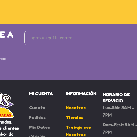
E A
S
ras
MI CUENTA
INFORMACIÓN
HORARIO DE
SERVICIO
Cuenta
Nosotros
Lun-Sáb: 8AM -
7PM
Pedidos
Tiendas
nadas,
Dom-Fest: 9AM 
Mis Datos
Trabaja con
 clientes
7PM
abor de
Nosotros
¡Pide Ya!