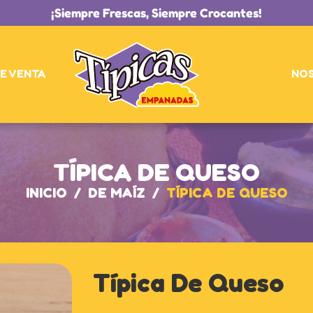
¡Siempre Frescas, Siempre Crocantes!
E VENTA
NO
TÍPICA DE QUESO
INICIO
/
DE MAÍZ
/
TÍPICA DE QUESO
Típica De Queso