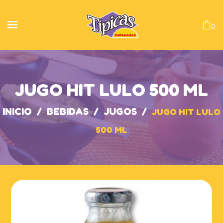
0
JUGO HIT LULO 500 ML
INICIO
/
BEBIDAS
/
JUGOS
/
JUGO HIT LULO
500 ML