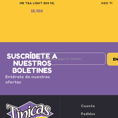
MR TEA LIGHT 300 ML
H2O TORO
$
5,100
SUSCRÍBETE A
NUESTROS
BOLETINES
Entérate de nuestras
ofertas
Cuenta
Pedidos