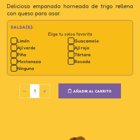
Deliciosa empanada horneada de trigo rellena
con queso para asar.
SALSA(S):
Elige tu salsa favorita
Limón
Guacamole
Ají verde
Ají rojo
Piña
Tártara
Mostaneza
Rosada
Ninguna
AÑADIR AL CARRITO