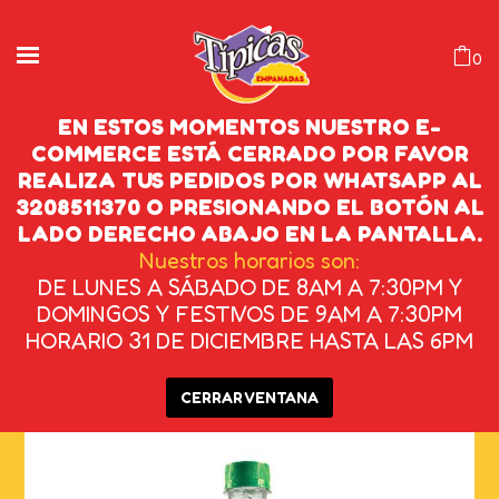
0
EN ESTOS MOMENTOS NUESTRO E-
COMMERCE ESTÁ CERRADO POR FAVOR
REALIZA TUS PEDIDOS POR WHATSAPP AL
H2O LIMONATA 600 ML
3208511370 O PRESIONANDO EL BOTÓN AL
LADO DERECHO ABAJO EN LA PANTALLA.
INICIO
/
BEBIDAS
/
GASEOSAS
/
H2O
Nuestros horarios son:
DE LUNES A SÁBADO DE 8AM A 7:30PM Y
LIMONATA 600 ML
DOMINGOS Y FESTIVOS DE 9AM A 7:30PM
HORARIO 31 DE DICIEMBRE HASTA LAS 6PM
CERRAR VENTANA