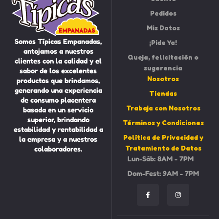
Pedidos
Mis Datos
Somos Típicas Empanadas,
¡Pide Ya!
antojamos a nuestros
Queja, felicitación o
clientes con la calidad y el
sugerencia
sabor de los excelentes
Nosotros
productos que brindamos,
generando una experiencia
Tiendas
de consumo placentera
Trabaja con Nosotros
basada en un servicio
superior, brindando
Términos y Condiciones
estabilidad y rentabilidad a
Política de Privacidad y
la empresa y a nuestros
Tratamiento de Datos
colaboradores.
Lun-Sáb: 8AM - 7PM
Dom-Fest: 9AM - 7PM