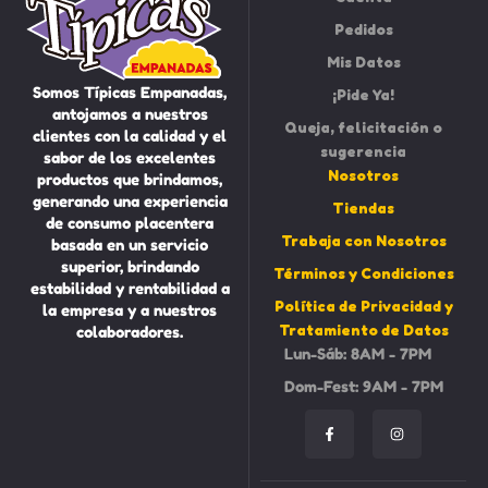
Pedidos
Mis Datos
Somos Típicas Empanadas,
¡Pide Ya!
antojamos a nuestros
Queja, felicitación o
clientes con la calidad y el
sugerencia
sabor de los excelentes
Nosotros
productos que brindamos,
generando una experiencia
Tiendas
de consumo placentera
Trabaja con Nosotros
basada en un servicio
superior, brindando
Términos y Condiciones
estabilidad y rentabilidad a
Política de Privacidad y
la empresa y a nuestros
Tratamiento de Datos
colaboradores.
Lun-Sáb: 8AM - 7PM
Dom-Fest: 9AM - 7PM