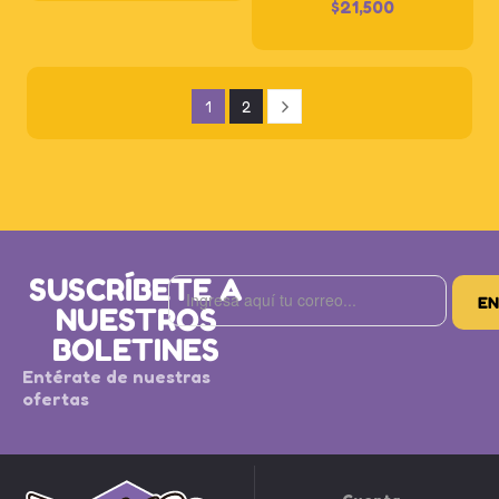
$
21,500
1
2
SUSCRÍBETE A
NUESTROS
BOLETINES
Entérate de nuestras
ofertas