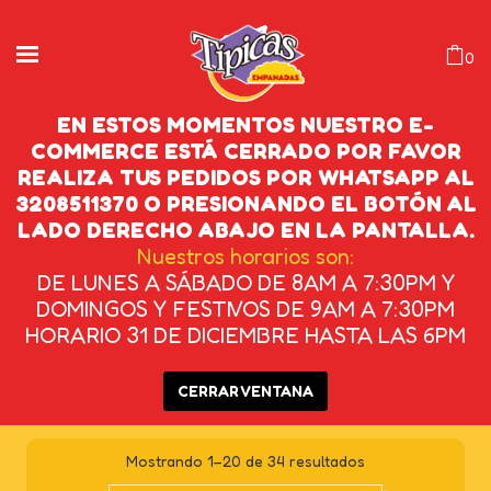
0
EN ESTOS MOMENTOS NUESTRO E-
COMMERCE ESTÁ CERRADO POR FAVOR
REALIZA TUS PEDIDOS POR WHATSAPP AL
EMPANADAS DE CARNE
3208511370 O PRESIONANDO EL BOTÓN AL
MOLIDA
LADO DERECHO ABAJO EN LA PANTALLA.
Nuestros horarios son:
DE LUNES A SÁBADO DE 8AM A 7:30PM Y
INICIO
/
PRODUCTOS ETIQUETADOS
DOMINGOS Y FESTIVOS DE 9AM A 7:30PM
“EMPANADAS DE CARNE MOLIDA”
HORARIO 31 DE DICIEMBRE HASTA LAS 6PM
CERRAR VENTANA
Mostrando 1–20 de 34 resultados