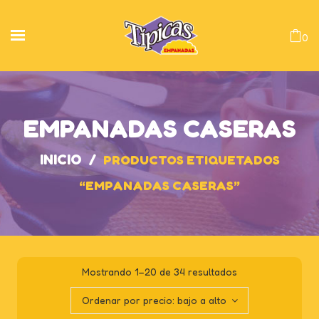
0
EMPANADAS CASERAS
INICIO
/
PRODUCTOS ETIQUETADOS
“EMPANADAS CASERAS”
Mostrando 1–20 de 34 resultados
Ordenar por precio: bajo a alto