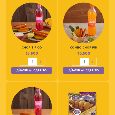
CHORITÍPICO
COMBO CHORIPÍN
$
5,600
$
8,500
AÑADIR AL CARRITO
AÑADIR AL CARRITO