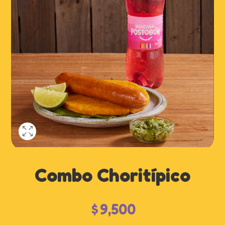
Combo Choritípico
$
9,500