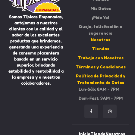
Mis Datos
Somos Típicas Empanadas,
¡Pide Ya!
antojamos a nuestros
Queja, felicitación o
clientes con la calidad y el
sugerencia
sabor de los excelentes
Nosotros
productos que brindamos,
generando una experiencia
Tiendas
de consumo placentera
Trabaja con Nosotros
basada en un servicio
superior, brindando
Términos y Condiciones
estabilidad y rentabilidad a
Política de Privacidad y
la empresa y a nuestros
Tratamiento de Datos
colaboradores.
Lun-Sáb: 8AM - 7PM
Dom-Fest: 9AM - 7PM
Inicio
Tienda
Nosotros