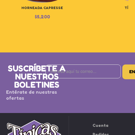
HORNEADA CAPRESSE
TÍPIC
$
5,200
$
SUSCRÍBETE A
NUESTROS
BOLETINES
Entérate de nuestras
ofertas
Cuenta
Pedidos