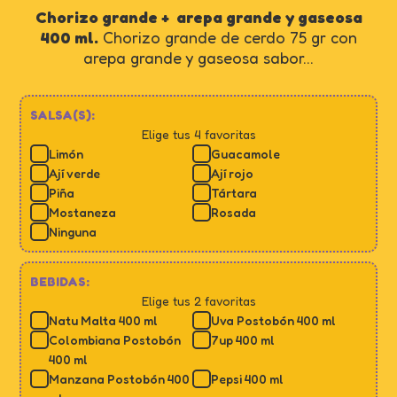
Chorizo grande + arepa grande y gaseosa
400 ml.
Chorizo grande de cerdo 75 gr con
arepa grande y gaseosa sabor...
SALSA(S):
Elige tus 4 favoritas
Limón
Guacamole
Ají verde
Ají rojo
Piña
Tártara
Mostaneza
Rosada
Ninguna
BEBIDAS:
Elige tus 2 favoritas
Natu Malta 400 ml
Uva Postobón 400 ml
Colombiana Postobón
7up 400 ml
400 ml
Manzana Postobón 400
Pepsi 400 ml