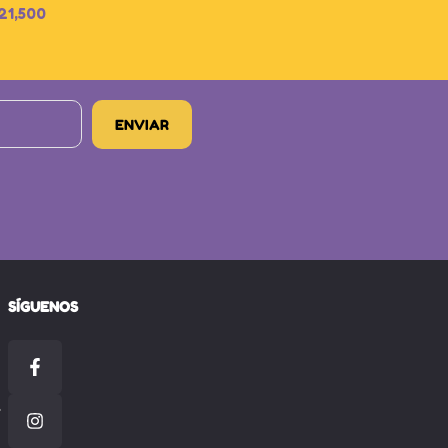
21,500
SÍGUENOS
-