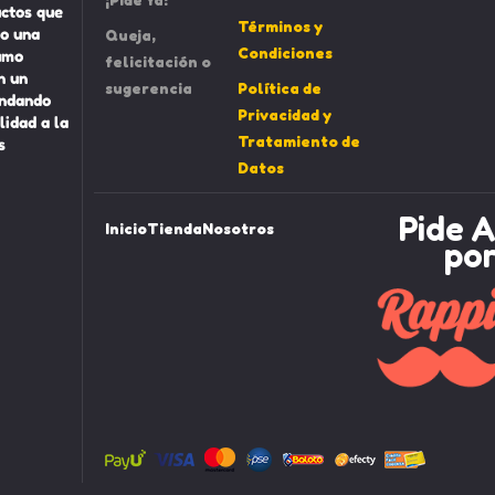
uctos que
Términos y
o una
Queja,
Condiciones
umo
felicitación o
n un
sugerencia
Política de
indando
Privacidad y
lidad a la
Tratamiento de
s
Datos
Pide A
Inicio
Tienda
Nosotros
po