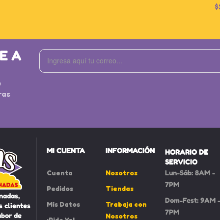
$
E A
S
ras
MI CUENTA
INFORMACIÓN
HORARIO DE
SERVICIO
Cuenta
Nosotros
Lun-Sáb: 8AM -
7PM
Pedidos
Tiendas
nadas,
Dom-Fest: 9AM 
Mis Datos
Trabaja con
 clientes
7PM
abor de
Nosotros
¡Pide Ya!