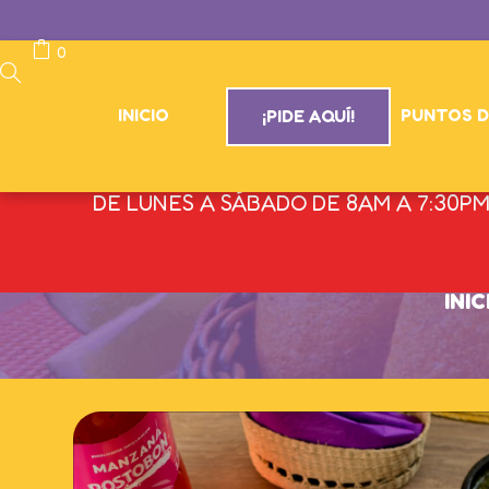
0
INICIO
PUNTOS D
¡PIDE AQUÍ!
EN ESTOS MOMENTOS NUESTRO E-COMMERC
PRESIONAND
DE LUNES A SÁBADO DE 8AM A 7:30PM
CO
INIC