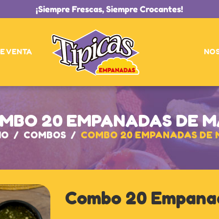
¡Siempre Frescas, Siempre Crocantes!
E VENTA
NO
MBO 20 EMPANADAS DE M
IO
/
COMBOS
/
COMBO 20 EMPANADAS DE 
Combo 20 Empana