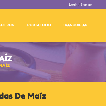
Login
/
Sign up
SOTROS
PORTAFOLIO
FRANQUICIAS
AÍZ
MAÍZ
das De Maíz