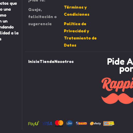
uctos que
Términos y
o una
Queja,
Condiciones
umo
felicitación o
n un
sugerencia
Política de
indando
Privacidad y
lidad a la
Tratamiento de
s
Datos
Pide A
Inicio
Tienda
Nosotros
po