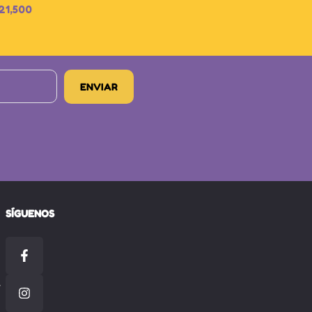
21,500
SÍGUENOS
-