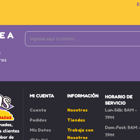
$
E A
S
ras
MI CUENTA
INFORMACIÓN
HORARIO DE
SERVICIO
Cuenta
Nosotros
Lun-Sáb: 8AM -
7PM
Pedidos
Tiendas
nadas,
Dom-Fest: 9AM 
Mis Datos
Trabaja con
 clientes
7PM
abor de
Nosotros
¡Pide Ya!