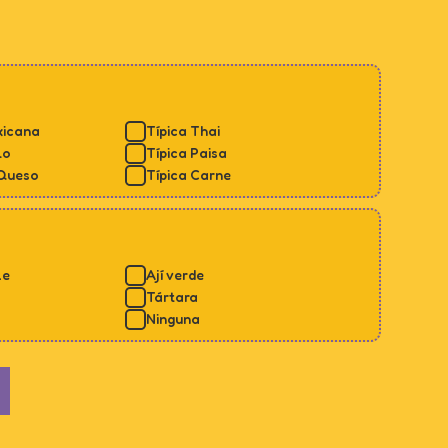
xicana
Típica Thai
lo
Típica Paisa
 Queso
Típica Carne
le
Ají verde
Tártara
Ninguna