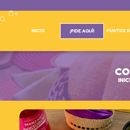
0
INICIO
PUNTOS D
¡PIDE AQUÍ!
CO
INIC