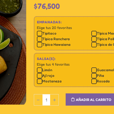
$
76,500
EMPANADAS:
Elige tus 20 favoritas
Tipitaco
Típica Me
Típica Ranchera
Típica Pol
Típica Hawaiana
Típica de
SALSA(S):
Elige tus 4 favoritas
Limón
Guacamo
Ají rojo
Piña
Mostaneza
Rosada
AÑADIR AL CARRITO