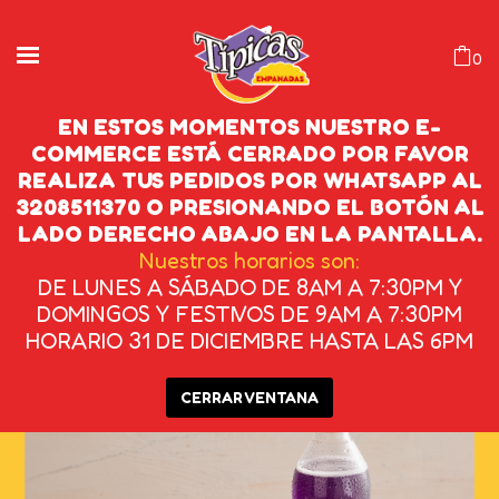
0
EN ESTOS MOMENTOS NUESTRO E-
COMMERCE ESTÁ CERRADO POR FAVOR
REALIZA TUS PEDIDOS POR WHATSAPP AL
AREPA DE HUEVO
3208511370 O PRESIONANDO EL BOTÓN AL
LADO DERECHO ABAJO EN LA PANTALLA.
INICIO
/
OTROS
/
AREPA DE HUEVO
Nuestros horarios son:
DE LUNES A SÁBADO DE 8AM A 7:30PM Y
DOMINGOS Y FESTIVOS DE 9AM A 7:30PM
HORARIO 31 DE DICIEMBRE HASTA LAS 6PM
CERRAR VENTANA