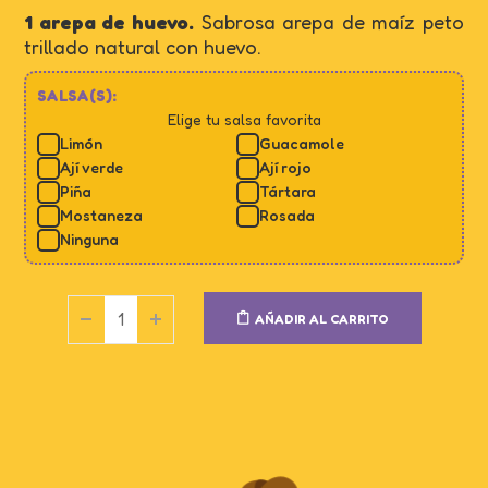
1 arepa de huevo.
Sabrosa arepa de maíz peto
trillado natural con huevo.
SALSA(S):
Elige tu salsa favorita
Limón
Guacamole
Ají verde
Ají rojo
Piña
Tártara
Mostaneza
Rosada
Ninguna
AÑADIR AL CARRITO