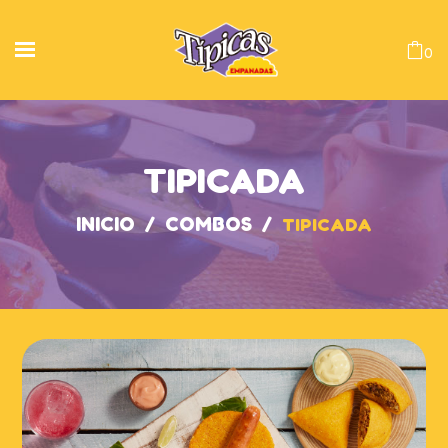
0
TIPICADA
INICIO
/
COMBOS
/
TIPICADA