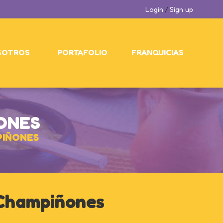
Login
/
Sign up
SOTROS
PORTAFOLIO
FRANQUICIAS
ONES
PIÑONES
 Champiñones