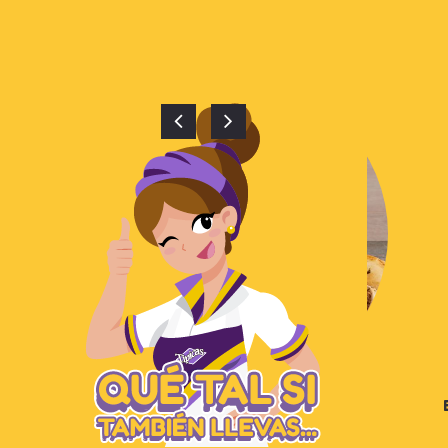
COMBO HORNEADAS
$
37,500