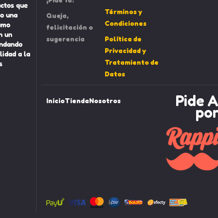
uctos que
Términos y
o una
Queja,
Condiciones
umo
felicitación o
n un
sugerencia
Política de
indando
Privacidad y
lidad a la
Tratamiento de
s
Datos
Pide A
Inicio
Tienda
Nosotros
po