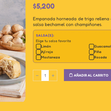
$
5,200
Empanada horneada de trigo rellena c
salsa bechamel con champiñones.
SALSA(S):
Elige tu salsa favorita
Limón
Guacamo
Ají rojo
Piña
Mostaneza
Rosada
AÑADIR AL CARRITO