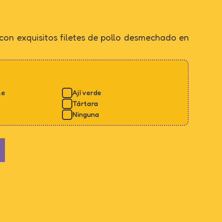
on exquisitos filetes de pollo desmechado en
le
Ají verde
Tártara
Ninguna