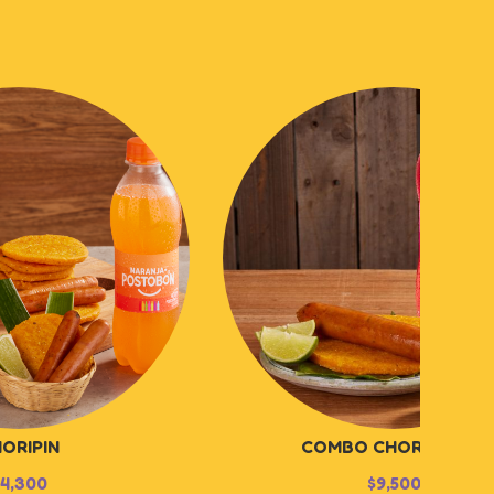
ORIPIN
COMBO CHORITÍPICO
4,300
$
9,500