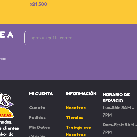
$
21,500
E A
S
ras
MI CUENTA
INFORMACIÓN
HORARIO DE
SERVICIO
Cuenta
Nosotros
Lun-Sáb: 8AM -
7PM
Pedidos
Tiendas
nadas,
Dom-Fest: 9AM 
Mis Datos
Trabaja con
 clientes
7PM
abor de
Nosotros
¡Pide Ya!