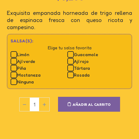
Exquisita empanada horneada de trigo rellena
de espinaca fresca con queso ricota y
campesino.
SALSA(S):
Elige tu salsa favorita
Limón
Guacamole
Ají verde
Ají rojo
Piña
Tártara
Mostaneza
Rosada
Ninguna
AÑADIR AL CARRITO