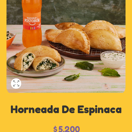
Horneada De Espinaca
$
5,200