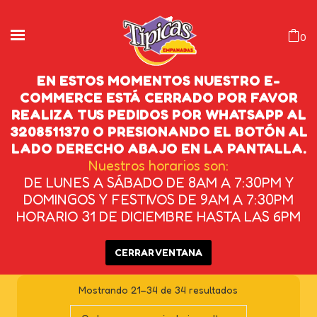
0
EN ESTOS MOMENTOS NUESTRO E-
COMMERCE ESTÁ CERRADO POR FAVOR
REALIZA TUS PEDIDOS POR WHATSAPP AL
EMPANDAS FRITAS
3208511370 O PRESIONANDO EL BOTÓN AL
LADO DERECHO ABAJO EN LA PANTALLA.
INICIO
/
PRODUCTOS ETIQUETADOS
Nuestros horarios son:
DE LUNES A SÁBADO DE 8AM A 7:30PM Y
“EMPANDAS FRITAS”
/
PÁGINA 2
DOMINGOS Y FESTIVOS DE 9AM A 7:30PM
HORARIO 31 DE DICIEMBRE HASTA LAS 6PM
CERRAR VENTANA
Mostrando 21–34 de 34 resultados