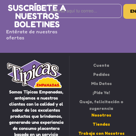
SUSCRÍBETE A
NUESTROS
BOLETINES
Entérate de nuestras
ofertas
Cuenta
Pedidos
Mis Datos
Somos Típicas Empanadas,
¡Pide Ya!
antojamos a nuestros
Queja, felicitación o
clientes con la calidad y el
sugerencia
sabor de los excelentes
Nosotros
productos que brindamos,
generando una experiencia
Tiendas
de consumo placentera
Trabaja con Nosotros
basada en un servicio