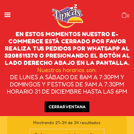
0
EN ESTOS MOMENTOS NUESTRO E-
COMMERCE ESTÁ CERRADO POR FAVOR
REALIZA TUS PEDIDOS POR WHATSAPP AL
EMPANDA ORIGEN
3208511370 O PRESIONANDO EL BOTÓN AL
LADO DERECHO ABAJO EN LA PANTALLA.
INICIO
/
PRODUCTOS ETIQUETADOS
Nuestros horarios son:
DE LUNES A SÁBADO DE 8AM A 7:30PM Y
“EMPANDA ORIGEN”
/
PÁGINA 2
DOMINGOS Y FESTIVOS DE 9AM A 7:30PM
HORARIO 31 DE DICIEMBRE HASTA LAS 6PM
CERRAR VENTANA
Mostrando 21–34 de 34 resultados