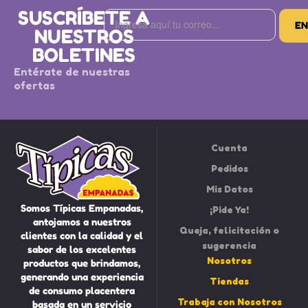
SUSCRÍBETE A
NUESTROS
BOLETINES
Entérate de nuestras
ofertas
Cuenta
Pedidos
Mis Datos
Somos Típicas Empanadas,
¡Pide Ya!
antojamos a nuestros
Queja, felicitación o
clientes con la calidad y el
sugerencia
sabor de los excelentes
Nosotros
productos que brindamos,
generando una experiencia
Tiendas
de consumo placentera
Trabaja con Nosotros
basada en un servicio