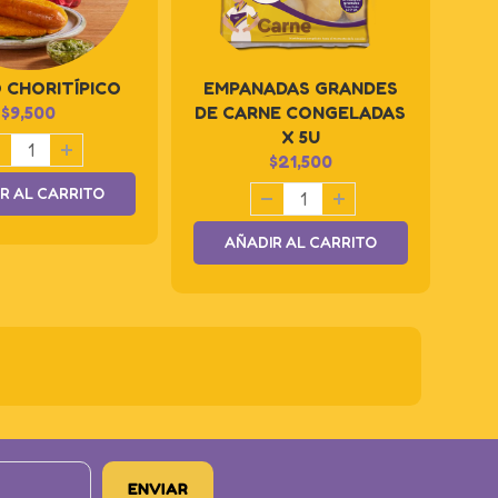
 CHORITÍPICO
EMPANADAS GRANDES
$
9,500
DE CARNE CONGELADAS
X 5U
$
21,500
R AL CARRITO
AÑADIR AL CARRITO