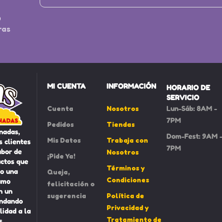
S
ras
MI CUENTA
INFORMACIÓN
HORARIO DE
SERVICIO
Cuenta
Nosotros
Lun-Sáb: 8AM -
7PM
Pedidos
Tiendas
nadas,
Dom-Fest: 9AM 
Mis Datos
Trabaja con
 clientes
7PM
abor de
Nosotros
¡Pide Ya!
uctos que
Términos y
o una
Queja,
Condiciones
umo
felicitación o
n un
sugerencia
Política de
indando
Privacidad y
lidad a la
Tratamiento de
s