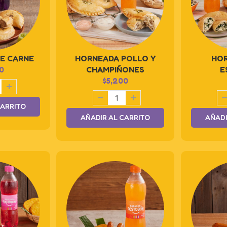
E CARNE
HORNEADA POLLO Y
HOR
0
CHAMPIÑONES
E
$
5,200
CARRITO
AÑADIR AL CARRITO
AÑADI