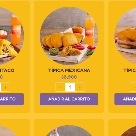
PITACO
TÍPICA MEXICANA
TÍPI
0
$
3,900
CARRITO
AÑADIR AL CARRITO
AÑADI