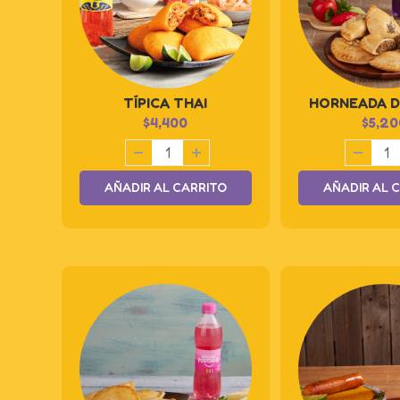
TÍPICA THAI
HORNEADA D
$
4,400
$
5,20
AÑADIR AL CARRITO
AÑADIR AL 