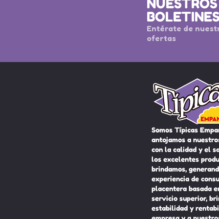
NUESTROS
BOLETINE
Entérate de nuest
ofertas
Somos Típicas Empa
antojamos a nuestros
con la calidad y el s
los excelentes prod
brindamos, generand
experiencia de cons
placentera basada e
servicio superior, br
estabilidad y rentabi
empresa y a nuestro