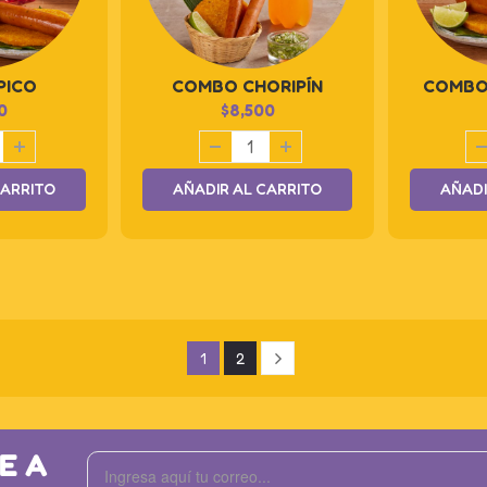
PICO
COMBO CHORIPÍN
COMBO
0
$
8,500
CARRITO
AÑADIR AL CARRITO
AÑADI
1
2
E A