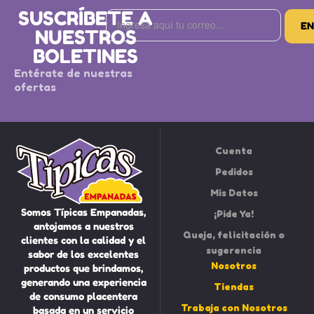
SUSCRÍBETE A
NUESTROS
BOLETINES
Entérate de nuestras
ofertas
Cuenta
Pedidos
Mis Datos
Somos Típicas Empanadas,
¡Pide Ya!
antojamos a nuestros
Queja, felicitación o
clientes con la calidad y el
sugerencia
sabor de los excelentes
Nosotros
productos que brindamos,
generando una experiencia
Tiendas
de consumo placentera
Trabaja con Nosotros
basada en un servicio