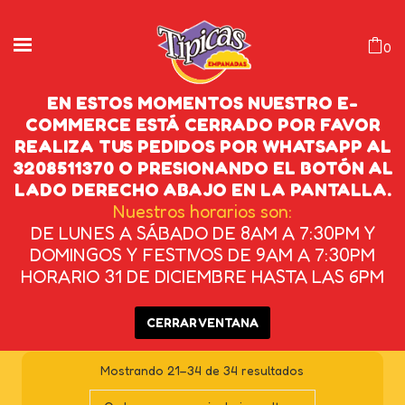
0
EN ESTOS MOMENTOS NUESTRO E-
COMMERCE ESTÁ CERRADO POR FAVOR
REALIZA TUS PEDIDOS POR WHATSAPP AL
EMPANADAS
3208511370 O PRESIONANDO EL BOTÓN AL
LADO DERECHO ABAJO EN LA PANTALLA.
INICIO
/
PRODUCTOS ETIQUETADOS
Nuestros horarios son:
DE LUNES A SÁBADO DE 8AM A 7:30PM Y
“EMPANADAS”
/
PÁGINA 2
DOMINGOS Y FESTIVOS DE 9AM A 7:30PM
HORARIO 31 DE DICIEMBRE HASTA LAS 6PM
CERRAR VENTANA
Mostrando 21–34 de 34 resultados