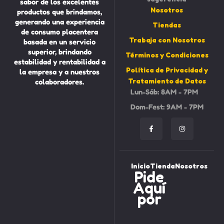
sabor de los excelentes
Nosotros
productos que brindamos,
generando una experiencia
Tiendas
de consumo placentera
Trabaja con Nosotros
basada en un servicio
superior, brindando
Términos y Condiciones
estabilidad y rentabilidad a
Política de Privacidad y
la empresa y a nuestros
Tratamiento de Datos
colaboradores.
Lun-Sáb: 8AM - 7PM
Dom-Fest: 9AM - 7PM
Inicio
Tienda
Nosotros
Pide
Aquí
por