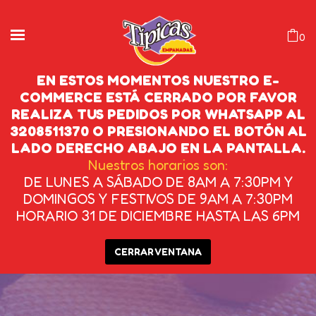
0
EN ESTOS MOMENTOS NUESTRO E-
COMMERCE ESTÁ CERRADO POR FAVOR
REALIZA TUS PEDIDOS POR WHATSAPP AL
EMPANADAS DE PLÁTANO
3208511370 O PRESIONANDO EL BOTÓN AL
VERDE
LADO DERECHO ABAJO EN LA PANTALLA.
Nuestros horarios son:
DE LUNES A SÁBADO DE 8AM A 7:30PM Y
INICIO
/
PRODUCTOS ETIQUETADOS
DOMINGOS Y FESTIVOS DE 9AM A 7:30PM
HORARIO 31 DE DICIEMBRE HASTA LAS 6PM
“EMPANADAS DE PLÁTANO
CERRAR VENTANA
VERDE”
/
PÁGINA 2