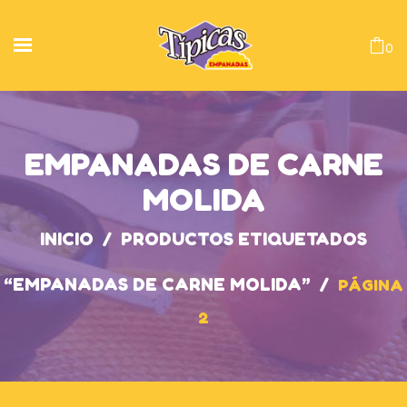
0
EMPANADAS DE CARNE
MOLIDA
INICIO
/
PRODUCTOS ETIQUETADOS
“EMPANADAS DE CARNE MOLIDA”
/
PÁGINA
2