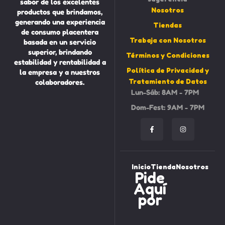
sabor de los excelentes
Nosotros
productos que brindamos,
generando una experiencia
Tiendas
de consumo placentera
Trabaja con Nosotros
basada en un servicio
superior, brindando
Términos y Condiciones
estabilidad y rentabilidad a
Política de Privacidad y
la empresa y a nuestros
Tratamiento de Datos
colaboradores.
Lun-Sáb: 8AM - 7PM
Dom-Fest: 9AM - 7PM
Inicio
Tienda
Nosotros
Pide
Aquí
por